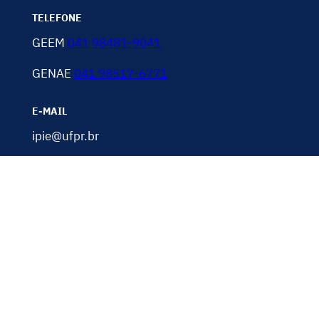
TELEFONE
GEEM
041 98481-9041
GENAE
041 98517-6771
E-MAIL
ipie@ufpr.br