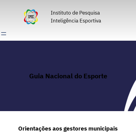
Pular
para
Instituto de Pesquisa
o
Inteligência Esportiva
conteúdo
Guia Nacional do Esporte
Orientações aos gestores municipais