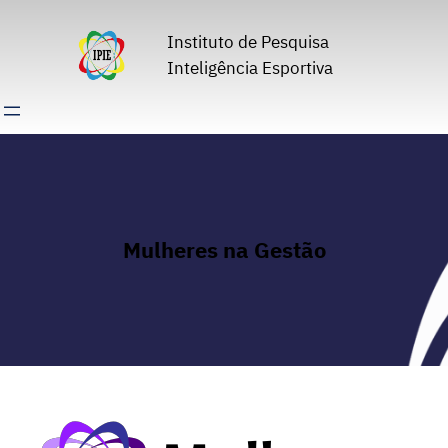
Pular
para
Instituto de Pesquisa
o
Inteligência Esportiva
conteúdo
Mulheres na Gestão