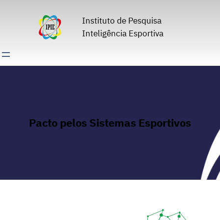
Pular
para
Instituto de Pesquisa
o
Inteligência Esportiva
conteúdo
Pacto pelos Sistemas Esportivos