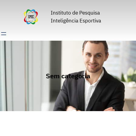
Pular
para
Instituto de Pesquisa
o
Inteligência Esportiva
conteúdo
Sem categoria