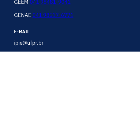
GEEM
041 98481-9041
GENAE
041 98517-6771
E-MAIL
ipie@ufpr.br