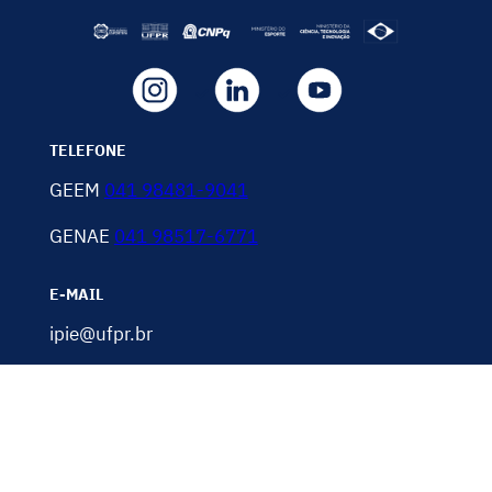
TELEFONE
GEEM
041 98481-9041
GENAE
041 98517-6771
E-MAIL
ipie@ufpr.br