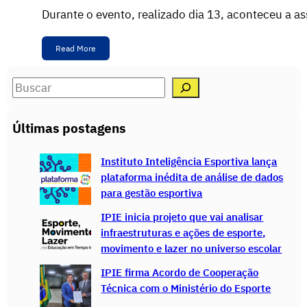
Durante o evento, realizado dia 13, aconteceu a 
Read More
S
e
a
Últimas postagens
r
c
Instituto Inteligência Esportiva lança
h
plataforma inédita de análise de dados
para gestão esportiva
IPIE inicia projeto que vai analisar
infraestruturas e ações de esporte,
movimento e lazer no universo escolar
IPIE firma Acordo de Cooperação
Técnica com o Ministério do Esporte