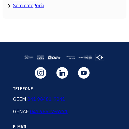
Sem categoria
TELEFONE
GEEM
041 98481-9041
GENAE
041 98517-6771
E-MAIL