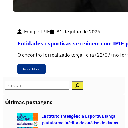
Equipe IPIE
31 de julho de 2025
Entidades esportivas se reúnem com IPIE p
O encontro foi realizado terça-feira (22/07) no f
Read More
S
e
a
Últimas postagens
r
c
Instituto Inteligência Esportiva lança
h
plataforma inédita de análise de dados