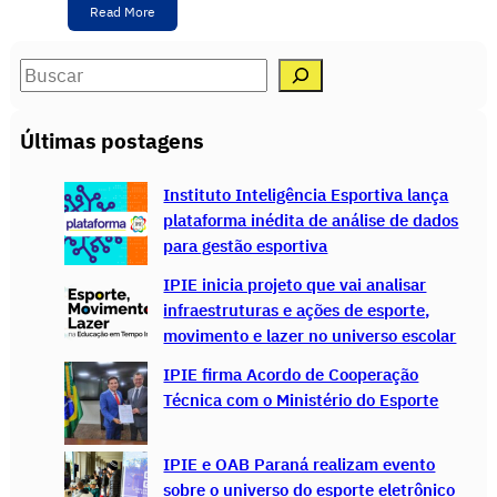
Read More
S
e
a
Últimas postagens
r
c
Instituto Inteligência Esportiva lança
h
plataforma inédita de análise de dados
para gestão esportiva
IPIE inicia projeto que vai analisar
infraestruturas e ações de esporte,
movimento e lazer no universo escolar
IPIE firma Acordo de Cooperação
Técnica com o Ministério do Esporte
IPIE e OAB Paraná realizam evento
sobre o universo do esporte eletrônico