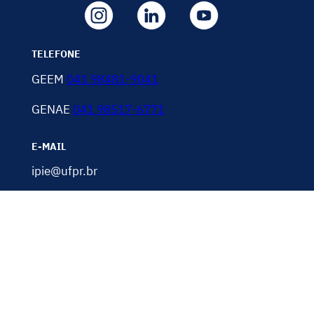
TELEFONE
GEEM
041 98481-9041
GENAE
041 98517-6771
E-MAIL
ipie@ufpr.br