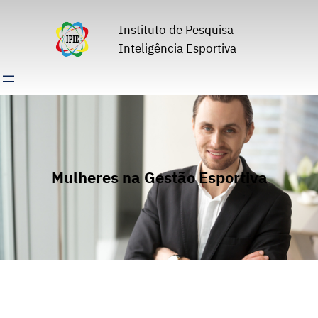
Pular
para
Instituto de Pesquisa
o
Inteligência Esportiva
conteúdo
Mulheres na Gestão Esportiva