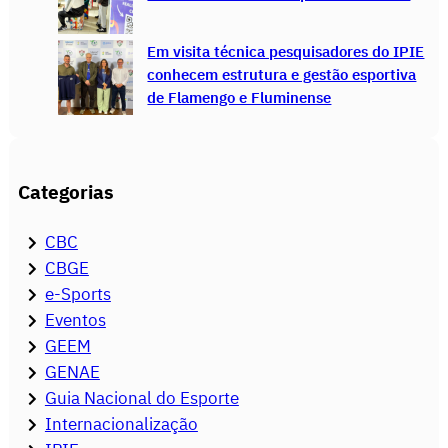
Em visita técnica pesquisadores do IPIE
conhecem estrutura e gestão esportiva
de Flamengo e Fluminense
Categorias
CBC
CBGE
e-Sports
Eventos
GEEM
GENAE
Guia Nacional do Esporte
Internacionalização