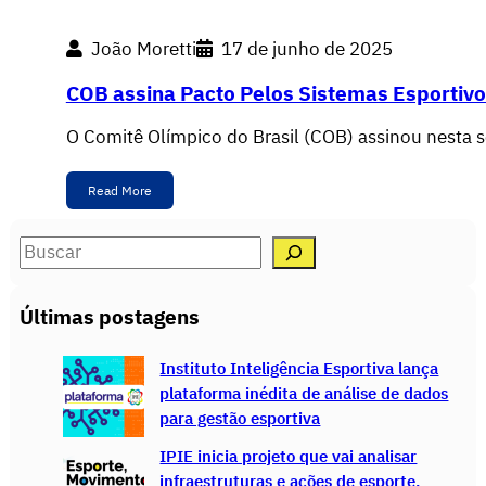
João Moretti
17 de junho de 2025
COB assina Pacto Pelos Sistemas Esportiv
O Comitê Olímpico do Brasil (COB) assinou nesta
Read More
S
e
a
Últimas postagens
r
c
Instituto Inteligência Esportiva lança
h
plataforma inédita de análise de dados
para gestão esportiva
IPIE inicia projeto que vai analisar
infraestruturas e ações de esporte,