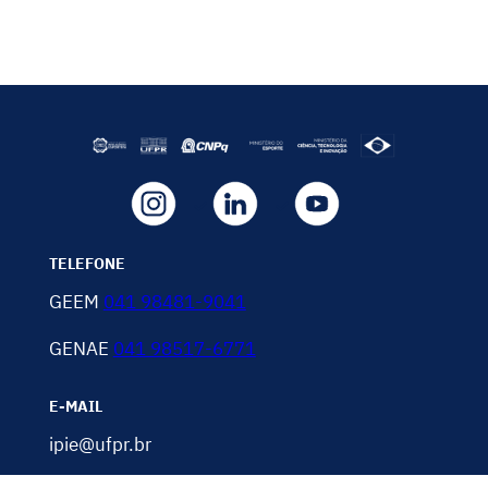
TELEFONE
GEEM
041 98481-9041
GENAE
041 98517-6771
E-MAIL
ipie@ufpr.br