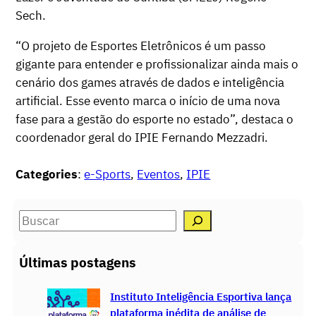
Sech.
“O projeto de Esportes Eletrônicos é um passo
gigante para entender e profissionalizar ainda mais o
cenário dos games através de dados e inteligência
artificial. Esse evento marca o início de uma nova
fase para a gestão do esporte no estado”, destaca o
coordenador geral do IPIE Fernando Mezzadri.
Categories
:
e-Sports
, 
Eventos
, 
IPIE
S
e
a
Últimas postagens
r
c
Instituto Inteligência Esportiva lança
h
plataforma inédita de análise de