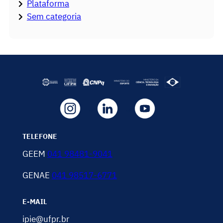
Plataforma
Sem categoria
TELEFONE
GEEM
041 98481-9041
GENAE
041 98517-6771
E-MAIL
ipie@ufpr.br