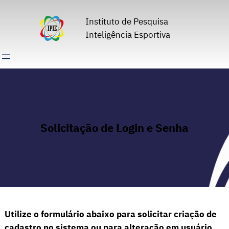
Pular
para
Instituto de Pesquisa
o
Inteligência Esportiva
conteúdo
Solicitação de Login e Senha
Utilize o formulário abaixo para solicitar criação de
cadastro no sistema ou para alteração em usuário