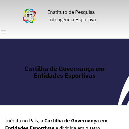
Pular
para
Instituto de Pesquisa
o
Inteligência Esportiva
conteúdo
Cartilha de Governança em
Entidades Esportivas
Inédita no País, a
Cartilha de Governança em
Entidades Esportivas
é dividida em quatro