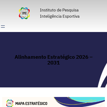
Pular
para
Instituto de Pesquisa
o
Inteligência Esportiva
conteúdo
Alinhamento Estratégico 2026 –
2031