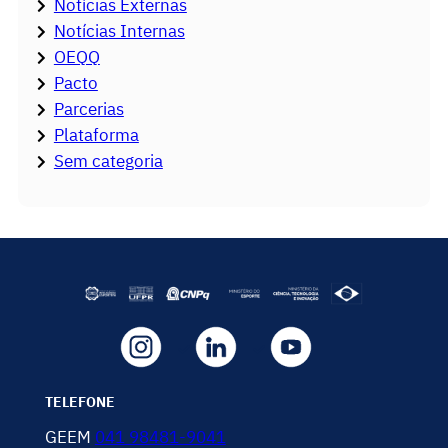
Notícias Externas
Notícias Internas
OEQQ
Pacto
Parcerias
Plataforma
Sem categoria
TELEFONE
GEEM
041 98481-9041