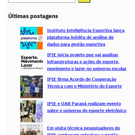
e
a
Últimas postagens
r
c
Instituto Inteligência Esportiva lança
h
plataforma inédita de análise de
dados para gestão esportiva
IPIE inicia projeto que vai analisar
infraestruturas e ações de esporte,
movimento e lazer no universo escolar
IPIE firma Acordo de Cooperação
Técnica com o Ministério do Esporte
IPIE e OAB Paraná realizam evento
sobre o universo do esporte eletrônico
Em visita técnica pesquisadores do
IPIE conhecem estrutura e gestão