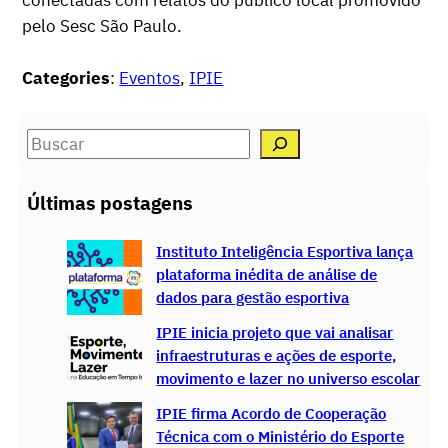
conectadas com relatos do público local promovido
pelo Sesc São Paulo.
Categories
:
Eventos
, 
IPIE
S
e
a
Últimas postagens
r
c
Instituto Inteligência Esportiva lança
h
plataforma inédita de análise de
dados para gestão esportiva
IPIE inicia projeto que vai analisar
infraestruturas e ações de esporte,
movimento e lazer no universo escolar
IPIE firma Acordo de Cooperação
Técnica com o Ministério do Esporte